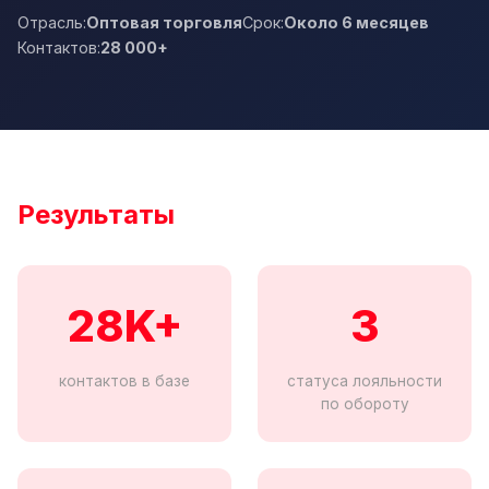
Отрасль:
Оптовая торговля
Срок:
Около 6 месяцев
Контактов:
28 000+
Результаты
28K+
3
контактов в базе
статуса лояльности
по обороту